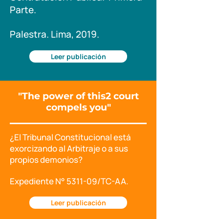
Parte.
Palestra. Lima, 2019.
Leer publicación
"The power of this2 court
compels you"
¿El Tribunal Constitucional está
exorcizando al Arbitraje o a sus
propios demonios?
Expediente N° 5311-09/TC-AA.
Leer publicación