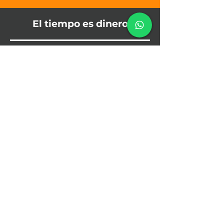
El tiempo es dinero
El Arbitraje Institucional es siete
veces más rápido que el proceso
judicial.
En revista de la Cámara de
Comercio de Lima.
Leer publicación
José Antonio Trelles Castillo
Abogado especialista en contratación